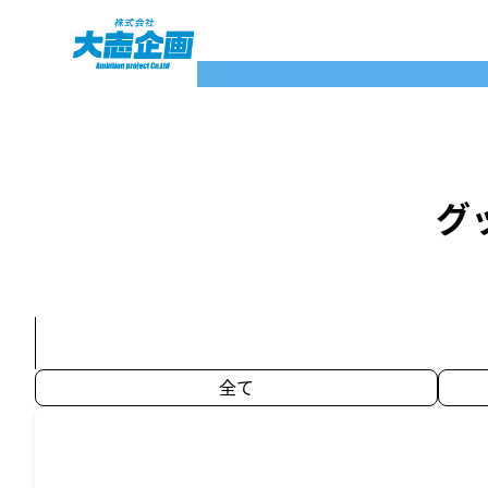
内
容
を
ス
キ
ッ
プ
グ
全て