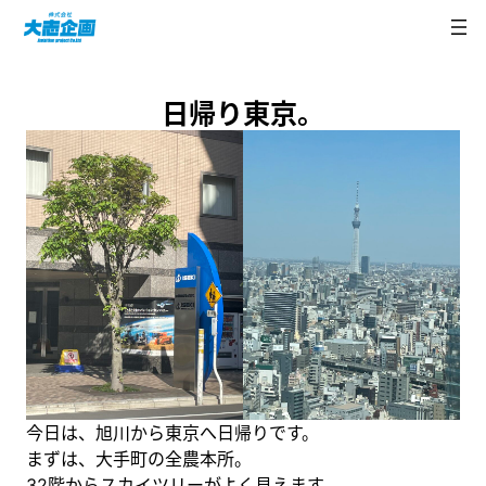
内
容
を
ス
日帰り東京。
キ
ッ
プ
今日は、旭川から東京へ日帰りです。
まずは、大手町の全農本所。
32階からスカイツリーがよく見えます。