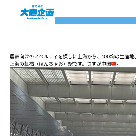
内
容
を
ス
キ
ッ
プ
農家向けのノベルティを探しに上海から、100均の生産地
上海の虹橋（ほんちゃお）駅です。さすが中国
。